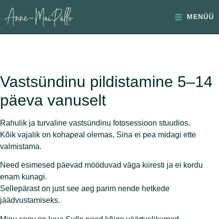
MENÜÜ
Vastsündinu pildistamine 5–14
päeva vanuselt
Rahulik ja turvaline vastsündinu fotosessioon stuudios.
Kõik vajalik on kohapeal olemas, Sina ei pea midagi ette
valmistama.
Need esimesed päevad mööduvad väga kiiresti ja ei kordu
enam kunagi.
Sellepärast on just see aeg parim nende hetkede
jäädvustamiseks.