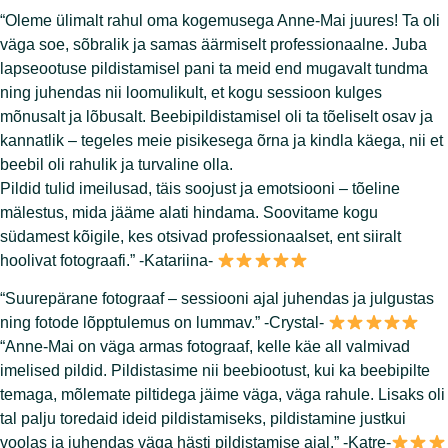
“Oleme ülimalt rahul oma kogemusega Anne-Mai juures! Ta oli
väga soe, sõbralik ja samas äärmiselt professionaalne. Juba
lapseootuse pildistamisel pani ta meid end mugavalt tundma
ning juhendas nii loomulikult, et kogu sessioon kulges
mõnusalt ja lõbusalt. Beebipildistamisel oli ta tõeliselt osav ja
kannatlik – tegeles meie pisikesega õrna ja kindla käega, nii et
beebil oli rahulik ja turvaline olla.
Pildid tulid imeilusad, täis soojust ja emotsiooni – tõeline
mälestus, mida jääme alati hindama. Soovitame kogu
südamest kõigile, kes otsivad professionaalset, ent siiralt
hoolivat fotograafi.” -Katariina-
“Suurepärane fotograaf – sessiooni ajal juhendas ja julgustas
ning fotode lõpptulemus on lummav.” -Crystal-
“Anne-Mai on väga armas fotograaf, kelle käe all valmivad
imelised pildid. Pildistasime nii beebiootust, kui ka beebipilte
temaga, mõlemate piltidega jäime väga, väga rahule. Lisaks oli
tal palju toredaid ideid pildistamiseks, pildistamine justkui
voolas ja juhendas väga hästi pildistamise ajal.” -Katre-