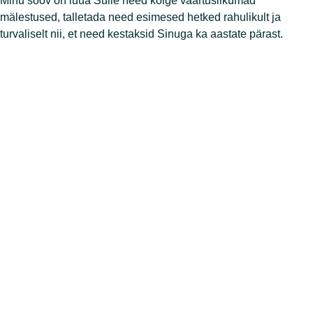
Minu soov on luua Sulle need kõige väärtuslikumad
mälestused, talletada need esimesed hetked rahulikult ja
turvaliselt nii, et need kestaksid Sinuga ka aastate pärast.