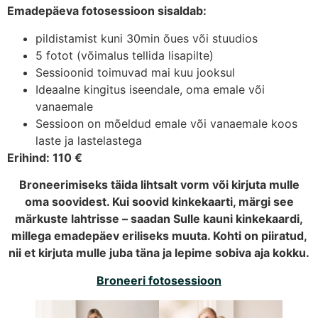
Emadepäeva fotosessioon sisaldab:
pildistamist kuni 30min õues või stuudios
5 fotot (võimalus tellida lisapilte)
Sessioonid toimuvad mai kuu jooksul
Ideaalne kingitus iseendale, oma emale või
vanaemale
Sessioon on mõeldud emale või vanaemale koos
laste ja lastelastega
Erihind: 110 €
Broneerimiseks täida lihtsalt vorm või kirjuta mulle
oma soovidest. Kui soovid kinkekaarti, märgi see
märkuste lahtrisse – saadan Sulle kauni kinkekaardi,
millega emadepäev eriliseks muuta. Kohti on piiratud,
nii et kirjuta mulle juba täna ja lepime sobiva aja kokku.
Broneeri fotosessioon