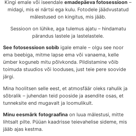
Kingi emale või iseendale
emadepäeva fotosessioon
–
midagi, mis ei närtsi ega kulu. Fotodele jäädvustatud
mälestused on kingitus, mis jääb.
Sessioon on lühike, aga tulemus ajatu – hindamatu
pärandus lastele ja lastelastele.
See fotosessioon sobib
igale emale – olgu see noor
ema beebiga, mitme lapse ema või vanaema, kelle
ümber koguneb mitu põlvkonda. Pildistamine võib
toimuda stuudios või looduses, just teie pere soovide
järgi.
Mina hoolitsen selle eest, et atmosfäär oleks rahulik ja
sõbralik – juhendan teid pooside ja asendite osas, et
tunneksite end mugavalt ja loomulikult.
Minu eesmärk
fotograafina
on luua mälestusi, mitte
lihtsalt pilte. Püüan kaadrisse teievahelise sideme, mis
jääb ajas kestma.